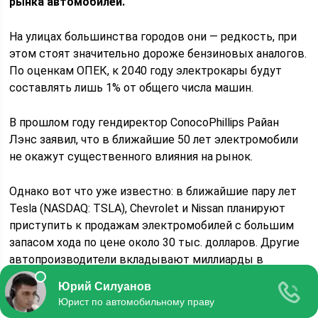
рынка автомобилей.
На улицах большинства городов они — редкость, при
этом стоят значительно дороже бензиновых аналогов.
По оценкам ОПЕК, к 2040 году электрокары будут
составлять лишь 1% от общего числа машин.
В прошлом году гендиректор ConocoPhillips Райан
Лэнс заявил, что в ближайшие 50 лет электромобили
не окажут существенного влияния на рынок.
Однако вот что уже известно: в ближайшие пару лет
Tesla (NASDAQ: TSLA), Chevrolet и Nissan планируют
приступить к продажам электромобилей с большим
запасом хода по цене около 30 тыс. долларов. Другие
автопроизводители вкладывают миллиарды в
разработку десятков новых моделей.
К 2020-му некоторые из них будут лучше и дешевле