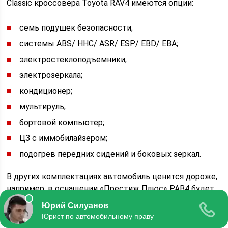
Classic кроссовера Toyota RAV4 имеются опции:
семь подушек безопасности;
системы ABS/ HHC/ ASR/ ESP/ EBD/ EBA;
электростеклоподъемники;
электрозеркала;
кондиционер;
мультируль;
бортовой компьютер;
ЦЗ с иммобилайзером;
подогрев передних сидений и боковых зеркал.
В других комплектациях автомобиль ценится дороже,
например, в оснащении «Престиж Плюс» РАВ4 будет
стоить около 2 млн рублей.
Лучший кроссовер для России: цена-