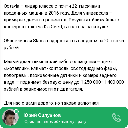
Octavia — лидер класса с почти 22 тысячами
проданных машин в 2016 году. Доля универсала —
примерно десять процентов. Результат ближайшего
конкурента, хэтча Kia Cee’d, в полтора раза хуже.
Обновлённая Skoda подорожала в среднем на 20 тысяч
рублей.
Малый джентльменский набор оснащения — цвет
«металлик», климат-контроль, светодиодные фары,
подогревы, парковочные датчики и камера заднего
вида — поднимет базовую цену до 1 250 000–1 400 000
рублей в зависимости от двигателя.
Для нас с вами дорого, но такова валютная
конъюнктура. Если пересчитать эту сумму в евро
и сравнить, скажем, с числами на немецких ценниках,
получится, что в России невероятно дешёвая Octavia.