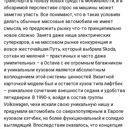
транспорта в пользу новых средств мобильности, и в
обозримой перспективе спрос на машины может
заметно упасть. Все понимают, что в таких условиях
делать обычные массовые автомобили не имеет
смысла, но предложить рынку что-то принципиально
новое сложно. Занята даже ниша электрических
суперкаров, а на массовом рынке конкуренция и
вовсе жесточайшая.Путь, который выбрала Skoda,
соткан из мелочей – практичных и часто даже
умилительных – а Octavia с ее огромным багажником
и уникальным кузовом является абсолютным
воплощением этой системы ценностей. Визитной
карточкой модели был и остается кузов типа лифтбек
– уникальное сочетание внешности седана и удобства
пятидверки. В 1990-х, войдя в состав группы
Volkswagen, чехи искали свою уникальную нишу и
придумали автомобиль со сверхпопулярным в Европе
кузовом хэтчбек, но более функциональный и солидно
выглядящий. Впоследствии оказалось, что концепция