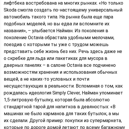
лифтбека востребована на многих рынках. «Но только
Skoda смогла создать по-настоящему универсальный
автомобиль такого типа. На рынке была еще пара
подобных моделей, но вы едва ли вспомните их
названия», – улыбается Найман. Из поколения в
поколение Octavia обрастала удобными мелочами,
поездив с которыми ты уже с трудом можешь
представить себе жизнь без них. Речь здесь даже не
о скребке для льда или пакетиках для мусора в
дверных панелях – в салоне Octavia все подчинено
возможностям хранения и использования обычных
вещей, а не каких-то условных и почти
несуществующих в реальности. Вспоминая о том, как
рождалась идеология Simply Clever, Найман упоминает
1,5-литровую бутылку, которая была абсолютно
стандартной тарой для напитков в девяностых: «В
машинах не было карманов для таких бутылок, а мы
их сделали. Другой пример: покупки из супермаркета,
которые по дороге домой летают по всему багажному