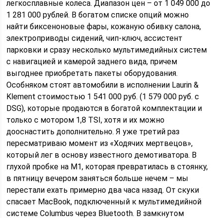
легкосплавные колеса. Диапазон цен – от 1 049 000 до
1 281 000 рублей. В богатом списке опций можно
найти биксеноновые фары, кожаную обивку салона,
электроприводы сидений, чип-ключ, ассистент
парковки и сразу несколько мультимедийных систем
с навигацией и камерой заднего вида, причем
выгоднее приобретать пакеты оборудования.
Оcобняком стоят автомобили в исполнении Laurin &
Klement стоимостью 1 541 000 руб. (1 579 000 руб. с
DSG), которые продаются в богатой комплектации и
только с мотором 1,8 TSI, хотя и их можно
дооснастить дополнительно. Я уже третий раз
пересматриваю момент из «Ходячих мертвецов»,
который лег в основу известного демотиватора. В
глухой пробке на М1, которая превратилась в стоянку,
в пятницу вечером заняться больше нечем – мы
перестали ехать примерно два часа назад. От скуки
спасает MacBook, подключенный к мультимедийной
системе Columbus через Bluetooth. В замкнутом