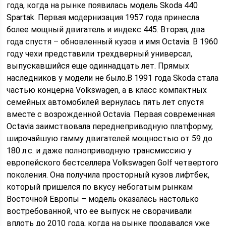
года, когда на рынке появилась модель Skoda 440
Spartak. Первая модернизация 1957 года принесла
более мощный двигатель и индекс 445. Вторая, два
года спустя – обновленный кузов и имя Octavia. В 1960
году чехи представили трехдверный универсал,
выпускавшийся еще одиннадцать лет. Прямых
наследников у модели не было.В 1991 года Skoda стала
частью концерна Volkswagen, а в класс компактных
семейных автомобилей вернулась пять лет спустя
вместе с возрожденной Octavia. Первая современная
Octavia заимствовала переднеприводную платформу,
широчайшую гамму двигателей мощностью от 59 до
180 л.с. и даже полноприводную трансмиссию у
европейского бестселлера Volkswagen Golf четвертого
поколения. Она получила просторный кузов лифтбек,
который пришелся по вкусу небогатым рынкам
Восточной Европы – модель оказалась настолько
востребованной, что ее выпуск не сворачивали
вплоть до 2010 года, когда на рынке продавался уже