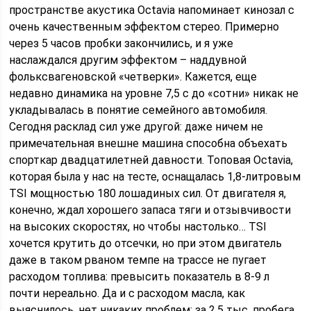
пространстве акустика Octavia напоминает кинозал с
очень качественным эффектом стерео. Примерно
через 5 часов пробки закончились, и я уже
наслаждался другим эффектом – наддувной
фольксвагеновской «четверки». Кажется, еще
недавно динамика на уровне 7,5 с до «сотни» никак не
укладывалась в понятие семейного автомобиля.
Сегодня расклад сил уже другой: даже ничем не
примечательная внешне машина способна объехать
спорткар двадцатилетней давности. Топовая Octavia,
которая была у нас на тесте, оснащалась 1,8-литровым
TSI мощностью 180 лошадиных сил. От двигателя я,
конечно, ждал хорошего запаса тяги и отзывчивости
на высоких скоростях, но чтобы настолько… TSI
хочется крутить до отсечки, но при этом двигатель
даже в таком рваном темпе на трассе не пугает
расходом топлива: превысить показатель в 8-9 л
почти нереально. Да и с расходом масла, как
выяснилось, нет никаких проблем: за 2,5 тыс. пробега