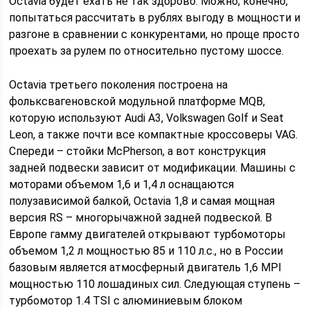
Octavia будет ехать не так здорово. Можно, конечно,
попытаться рассчитать в рублях выгоду в мощности и
разгоне в сравнении с конкурентами, но проще просто
проехать за рулем по относительно пустому шоссе.
Octavia третьего поколения построена на
фольксвагеновской модульной платформе MQB,
которую используют Audi A3, Volkswagen Golf и Seat
Leon, а также почти все компактные кроссоверы VAG.
Спереди – стойки McPherson, а вот конструкция
задней подвески зависит от модификации. Машины с
моторами объемом 1,6 и 1,4 л оснащаются
полузависимой балкой, Octavia 1,8 и самая мощная
версия RS – многорычажной задней подвеской. В
Европе гамму двигателей открывают турбомоторы
объемом 1,2 л мощностью 85 и 110 л.с., но в России
базовым является атмосферный двигатель 1,6 MPI
мощностью 110 лошадиных сил. Следующая ступень –
турбомотор 1.4 TSI с алюминиевым блоком