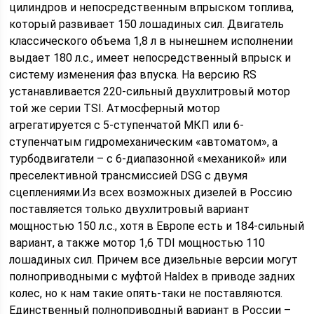
цилиндров и непосредственным впрыском топлива,
который развивает 150 лошадиных сил. Двигатель
классического объема 1,8 л в нынешнем исполнении
выдает 180 л.с., имеет непосредственный впрыск и
систему изменения фаз впуска. На версию RS
устанавливается 220-сильный двухлитровый мотор
той же серии TSI. Атмосферный мотор
агрегатируется с 5-ступенчатой МКП или 6-
ступенчатым гидромеханическим «автоматом», а
турбодвигатели – с 6-диапазонной «механикой» или
преселективной трансмиссией DSG с двумя
сцеплениями.Из всех возможных дизелей в Россию
поставляется только двухлитровый вариант
мощностью 150 л.с., хотя в Европе есть и 184-сильный
вариант, а также мотор 1,6 TDI мощностью 110
лошадиных сил. Причем все дизельные версии могут
полноприводными с муфтой Haldex в приводе задних
колес, но к нам такие опять-таки не поставляются.
Единственный полноприводный вариант в России –