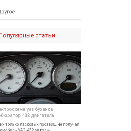
Другое
Популярные статьи
ектросхема уаз буханка
рбюратор 402 двигатель
их только ласковых прозвищ не получал
омобиль УАЗ-452 за годы...