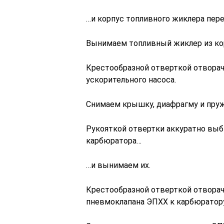
…и корпус топливного жиклера пер
Вынимаем топливный жиклер из ко
Крестообразной отверткой отвора
ускорительного насоса.
Снимаем крышку, диафрагму и пруж
Рукояткой отвертки аккуратно вы
карбюратора…
…и вынимаем их.
Крестообразной отверткой отворач
пневмоклапана ЭПХХ к карбюратору