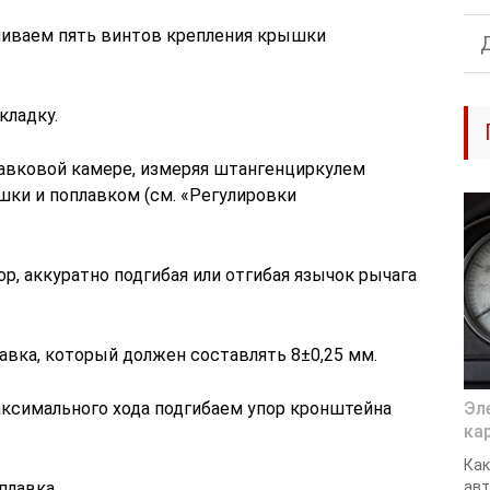
чиваем пять винтов крепления крышки
кладку.
авковой камере, измеряя штангенциркулем
ки и поплавком (см. «Регулировки
р, аккуратно подгибая или отгибая язычок рычага
вка, который должен составлять 8±0,25 мм.
ксимального хода подгибаем упор кронштейна
Эл
ка
Как
плавка.
авт