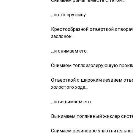
Снимаем рычаг вместе с тягой…
…и его пружину.
Крестообразной отверткой отворач
заслонок…
…и снимаем его.
Снимаем теплоизолирующую прокла
Отверткой с широким лезвием отв
холостого хода…
…и вынимаем его.
Вынимаем топливный жиклер систем
Снимаем резиновое уплотнительное