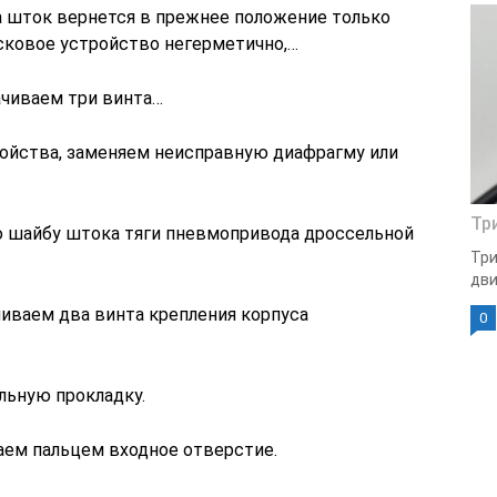
а шток вернется в прежнее положение только
усковое устройство негерметично,…
ачиваем три винта…
ройства, заменяем неисправную диафрагму или
Тр
 шайбу штока тяги пневмопривода дроссельной
Три
дви
иваем два винта крепления корпуса
0
льную прокладку.
ем пальцем входное отверстие.