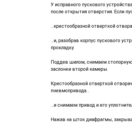
У исправного пускового устройств
после открытия отверстия. Если п
…крестообразной отверткой отвор
…и, разобрав корпус пускового уст
прокладку.
Поддев шилом, снимаем стопорную
заслонки второй камеры.
Крестообразной отверткой отворач
пневмопривода…
…и снимаем привод и его уплотните
Нажав на шток диафрагмы, закрыва