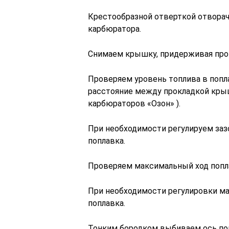
Крестообразной отверткой отвора
карбюратора.
Снимаем крышку, придерживая про
Проверяем уровень топлива в попл
расстояние между прокладкой крыш
карбюраторов «Озон» ).
При необходимости регулируем зазо
поплавка.
Проверяем максимальный ход попла
При необходимости регулировки ма
поплавка.
Тонким бородком выбиваем ось по