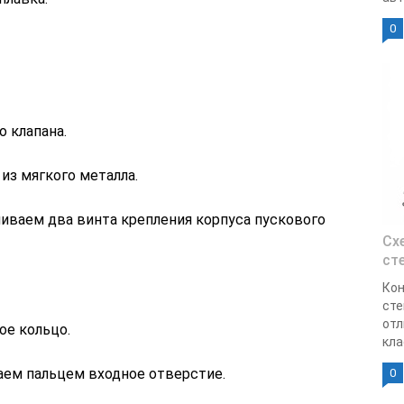
0
 клапана.
из мягкого металла.
иваем два винта крепления корпуса пускового
Сх
ст
Кон
сте
отл
ое кольцо.
кла
ем пальцем входное отверстие.
0