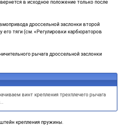
вернется в исходное положение только после
вмопривода дроссельной заслонки второй
у его тяги (см. «Регулировки карбюраторов
ичительного рычага дроссельной заслонки
ачиваем винт крепления трехплечего рычага
й…
нштейн крепления пружины.