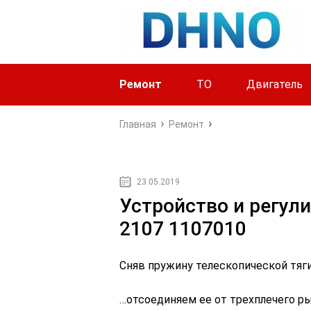
Ремонт
ТО
Двигатель
Главная
Ремонт
23.05.2019
Устройство и регул
2107 1107010
Сняв пружину телескопической тяги
…отсоединяем ее от трехплечего ры