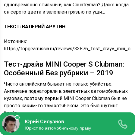
одновременно стильный, как Countryman? Даже когда
он серого цвета и залеплен грязью по уши…
ТЕКСТ: ВАЛЕРИЙ АРУТИН
Источник:
https://topgearrussia.ru/reviews/33876_test_drayv_mini_c
Тест-драйв MINI Cooper S Clubman:
Особенный Без рубрики – 2019
Чисто английским бывает не только убийство.
Англичане поднаторели в элегантных автомобильных
кузовах, поэтому первый MINI Cooper Clubman был не
просто каким-то там хэтчбеком. Это был шутинг
брейк.
Двухдверный универсал с длиннющим багажным
отделением, способным уместить не только