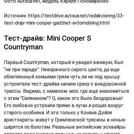
Фото Autoua.net, модель Кирилл Пономаренко
Источник:
https://testdrive.autoua.net/redakcionnyj/33-
test-drajv-mini-cooper-gadzhet-avtomobilnyj.html
Тест-драйв: Mini Cooper S
Countryman
Первый Countryman, который я увидел вживую, был
“не при параде”. Невзрачного серого цве­та, да еще
облепленный комьями грязи чуть ли не под крышу:
устроители тест-драйва начали сразу с внедорожной
трассы. Видимо, с намеком: мол, где еще знакомиться
с этим “Селянином”? О, какое это было бездорожье!
Его любовно устроили прямо в лугах и рощах вокруг
старого особняка. И это только у Конана Дойля
аристократы живут у Гримпенской трясины и ночью
шарятся по болотам. Реальные английские эсквайры