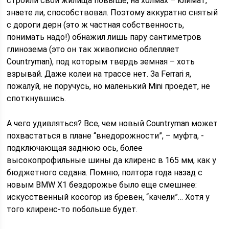
строили свои жилища повыше, на холмах – климат,
знаете ли, способствовал. Поэтому аккуратно снятый
с дороги дерн (это ж частная собственность,
понимать надо!) обнажил лишь пару сантиметров
глинозема (это он так живописно облеп­ляет
Countryman), под которым твердь земная – хоть
взрывай. Даже колеи на трассе нет. За Ferrari я,
пожалуй, не поручусь, но маленький Mini проедет, не
споткнувшись.
A чего удивляться? Все, чем новый Countryman может
похвастаться в плане “внедорожности”, – муфта, ­
подключающая заднюю ось, более
высокопрофильные шины да клиренс в 165 мм, как у
бюджетного седана. Помню, полтора года назад с
новым BMW X1 бездорожье было еще смешнее:
искусственный косогор из бревен, “качели”… Хотя у
того клиренс-то побольше будет.