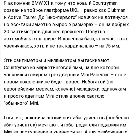
Я вспомнил BMW X1 к тому, что новый Countryman
создан на той же платформе UKL – равно как Clubman
и Active Tourer. До “икс-первого” новичок не дотянулся,
но все-таки заметно вырос в размерах – он на добрых
20 сантимет­ров длиннее прежнего. Попутно
автомобиль стал шире. И колесная база, конечно, тоже
увеличилась, хоть и не так кардинально – на 75 мм.
Эти сантиметры и миллиметры вытаскивают
Countryman из маркетинговой ямы, на дне которой
упокоился с миром трехдверный Mini Paceman – его в
новом поколении не будет вовсе. Небогатой (по
европейским меркам, конечно) молодежи, одиночкам
и просто адептам Mini-стиля вполне хватало
“обычного” Mini.
Говорят, половина английских абитуриентов (особенно
абитуриенток) мечтают, чтобы родители подарили им
Mini за поступление в университет. А для озабоченных