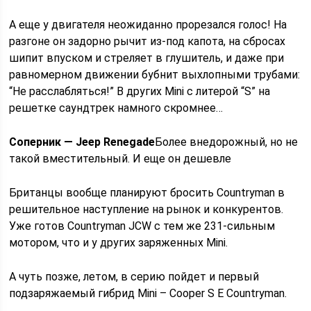
А еще у двигателя неожиданно прорезался голос! На
разгоне он задорно рычит из-под капота, на сбросах
шипит впуском и стреляет в глушитель, и даже при
равномерном движении бубнит выхлопными трубами:
“Не расслабляться!” В других Mini с литерой “S” на
решетке саундтрек намного скромнее…
Соперник — Jeep Renegade
Более внедорожный, но не
такой вместительный. И еще он дешевле
Британцы вообще планируют бросить Countryman в
решительное наступ­ление на рынок и конкурентов.
Уже готов Countryman JCW с тем же 231-сильным
мотором, что и у других заряженных Mini.
А чуть позже, летом, в серию пойдет и первый
подзаря­жаемый гибрид Mini – Cooper S E Countryman.